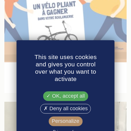
This site uses cookies
21 juillet 2020
and gives you control
over what you want to
Le jeu de la rentrée : rendez-vous en
activate
boulangerie !
OK, accept all
Deny all cookies
Personalize