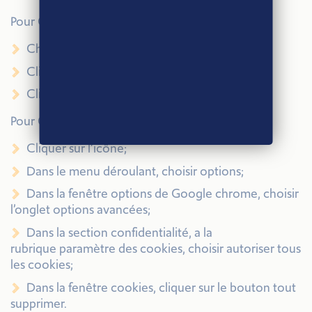
Pour Opéra 6.0 suivant :
Choisissez le menu fichier;
Cliquer sur l’onglet préférences;
Cliquer sur l’onglet vie privée.
Pour Google chrome :
Cliquer sur l’icône;
Dans le menu déroulant, choisir options;
Dans la fenêtre options de Google chrome, choisir
l’onglet options avancées;
Dans la section confidentialité, a la
rubrique paramètre des cookies, choisir autoriser tous
les cookies;
Dans la fenêtre cookies, cliquer sur le bouton tout
supprimer.