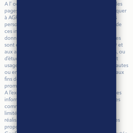
A l’ occasion de la navigation sur ce site et selon les
pages visitées, les internautes peuvent communiquer
à AGRI-ÉTHIQUE® des informations nominatives
personnelles les concernant. La communication de
ces informations ou données est facultative. Les
données nominatives personnelles ainsi collectées
sont exclusivement destinées à AGRI-ÉTHIQUE® et
aux adhérents de l’association aux fins d’analyses, ou
d’études et, lorsque le formulaire est destiné à cet
usage, afin de répondre aux questions des internautes
ou encore, comme il sera précisé au cas par cas, aux
fins de traitement des jeux ou opérations
promotionnelles proposées, le cas échéant.
A l’exception des usages mentionnés ci-dessus, ces
informations sont confidentielles et seront traitées
comme telles. Leur durée de conservation sera
limitée à une année ou à la durée nécessaire à la
réalisation des jeux et opérations promotionnelles
proposées sur le site.