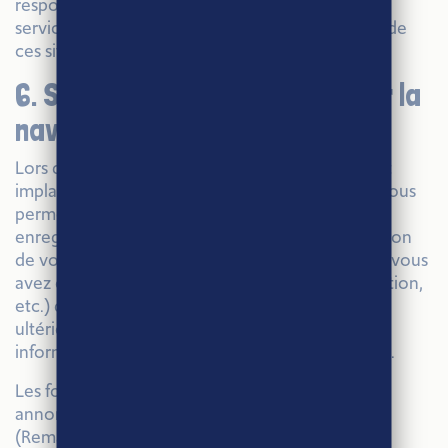
responsabilité sur le contenu, les produits, les
services, etc. disponibles sur ces sites ou à partir de
ces sites.
6. Stockage d’informations sur la
navigation
Lors de la navigation sur le Site, des cookies sont
implantés dans votre ordinateur. Un cookie ne nous
permet pas de vous identifier : en revanche, il
enregistre des informations relatives à la navigation
de votre ordinateur sur notre site (les pages que vous
avez consultées, la date et l’heure de la consultation,
etc.) que nous pourrons lire lors de vos visites
ultérieures. La durée de conservation de ces
informations dans votre ordinateur est de 3 mois.
Les fonctionnalités de Google Analytics pour les
annonceurs sont activées pour sur ce site
(Remarketing).