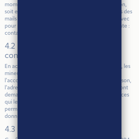
moment de la faculté de revenir sur cette décision,
soit en cliquant sur le lien prévu à cet effet en bas des
mails qu’ils recevront, soit en envoyant un mail avec
pour objet « désabonnement » à l’adresse suivante :
contact@agriethique.fr
4.2 Dispositions spécifiques
concernant les mineurs :
En accédant à ce site et pour s’inscrire sur ce site, les
mineurs doivent obligatoirement avoir obtenu
l’accord préalable de leurs parents. Pour cette raison,
l’adresse email et les coordonnées des parents sont
demandées aux jeunes internautes dans les espaces
qui leur sont réservés. Ces informations nous
permettront de vérifier que les parents ont bien
donné une autorisation à leurs enfants.
4.3