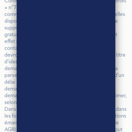
Conformément à la loi dite « Informatique et Libertés
» n°78-17 du 6 janvier 1978, les personnes ayant
communiqué des données nominatives personnelles
disposent d’un droit d’accès, de rectification et de
suppression de ces données qu’ils exercent
gratuitement en utilisant le formulaire prévu à cet
effet sur le site en envoyant un email à
contact@agriethique.fr Les demandes précitées
devront être accompagnées d’un fac-similé d’un titre
d’identité portant la signature du titulaire. La
demande devra préciser l’adresse à laquelle devra
parvenir la réponse. AGRI-ÉTHIQUE® disposera d’un
délai de 2 (deux) mois suivant réception de la
demande pour communiquer les informations
demandées ou bien pour les compléter ou supprimer,
selon le cas.
Dans l’hypothèse où les internautes ont accepté dans
les formulaires de recevoir par email des informations
émanant de AGRI-ÉTHIQUE® et des adhérents de
AGRI-ÉTHIQUE®, les internautes disposeront à tout