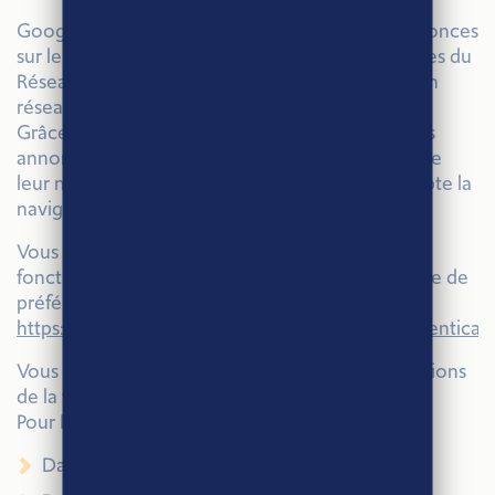
Google utilise des cookies pour diffuser nos annonces
sur le réseau de recherche Google, les partenaires du
Réseau de recherche ainsi que sur les sites de son
réseau Display.
Grâce au cookie DoubleClick, Google adapte les
annonces diffusées aux utilisateurs en fonction de
leur navigation sur notre site et prenant en compte la
navigation multi-appareils.
Vous pouvez désactiver l’utilisation de cette
fonctionnalité en vous rendant sur le gestionnaire de
préférences pour les annonces.
https://www.google.com/settings/u/0/ads/authenticat
Vous pouvez effacer manuellement ces informations
de la façon suivante :
Pour Microsoft internet explorer 7.0 et suivant:
Dans la barre de menu, choisir le menu outils;