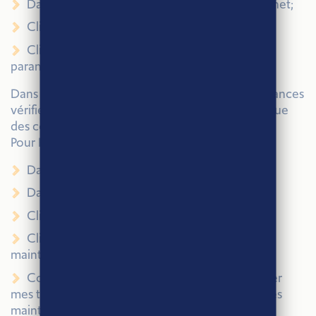
Dans le menu déroulant, choisir options internet;
Cliquer sur l’onglet confidentialité;
Cliquer sur le bouton avance de la section
paramètres;
Dans la fenêtre paramètres de confidentialité avances
vérifier que l’option ignorer la gestion automatique
des cookies n’est pas cochée.
Pour Firefox 3 et suivant :
Dans la barre de menu, choisir le menu outils;
Dans le menu déroulant, choisir options;
Cliquer sur l’icône vie privée;
Cliquer sur le bouton effacer mes traces
maintenant… de la section vie privée;
Cocher l’option cookies dans la fenêtre effacer
mes traces et cliquer le bouton effacer mes traces
maintenant.