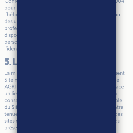
Conformément à l’article 6 de la Loi du 21/06/2004
pour la confiance en l’économie numérique,
l’hébergeur conservera les données de connexion
des usagers du Site, couvertes par le secret
professionnel et traitées dans le respect des
dispositions légales en matière de données
personnelles lorsque ces données permettent
l’identification des usagers du Site.
5. Liens hypertextes
La mise en place d’un lien hypertexte vers le présent
Site nécessite une autorisation préalable écrite de
AGRI-ÉTHIQUE®. Si vous souhaitez mettre en place
un lien hypertexte vers notre Site, vous devez en
conséquence prendre contact avec le Responsable
du Site. AGRI-ÉTHIQUE® ne peut en aucun cas être
tenue pour responsable de la mise à disposition des
sites qui font l’objet d’un lien hypertexte à partir du
présent Site et ne peut supporter aucune