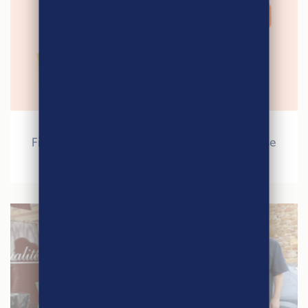
27 mai 2024
Fiers : Une démarche engageante et porteuse
de beaux messages !