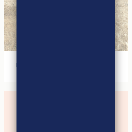
12 novembre 2024
Les récoltes céréalières 2024 : Une prise de
conscience collective !