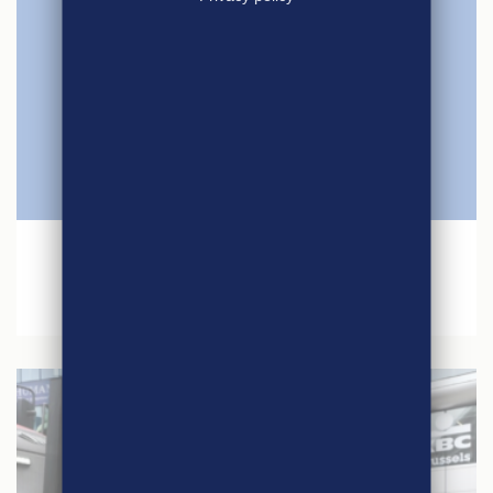
6 mai 2025
Le label agri-éthique, la nouvelle référence
équitable des consommateurs ?