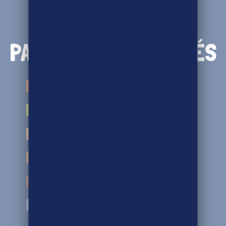
4 554
PARTENAIRES ENGAGÉS
Industries de 2ème transformation
Grossiste alimentaire
Collectifs de producteurs
Industries de 1ère transformation
Artisans
Franchises de boulangerie