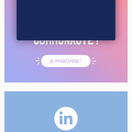
Rejoindre notre
COMMUNAUTÉ !
JE M'ABONNE !