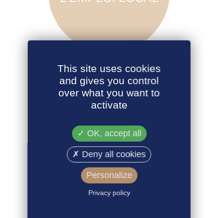
This site uses cookies
La fixation d’un prix d’une matière première,
and gives you control
entre tous les maillons d’une filière, apporte à
over what you want to
chaque acteur la confiance pour investir et
activate
stabiliser, directement ou indirectement, les
emplois.
OK, accept all
Deny all cookies
Personalize
AGIR POUR
Privacy policy
L'ENVIRONNEMENT
ET LE BIEN-ÊTRE