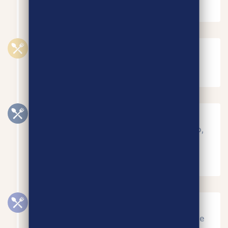
SEPTEMBRE 2017
Lancement de la filière lait-fromage.
NOVEMBRE 2017
Lancement de la filière légumineuses
sèches bio (lentilles bio, pois chiche bio,
haricot coco bio, haricot rouge bio).
AVRIL 2018
Lancement de la 1ère filière de viande
équitable française porc bio-charcuterie