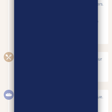
impliquant les meuniers et les boulangers.
La
coopérative CAVAC
décide alors de
proposer ce concept à toutes les
coopératives de France et crée la filiale
Agri-Éthique.
20 JUIN 2013
Signature du 1er contrat Agri-Éthique sur
la filière blé-farine-pain.
12 JUILLET 2013
1ère boulangerie partenaire Agri-Éthique.
16 OCTOBRE 2013