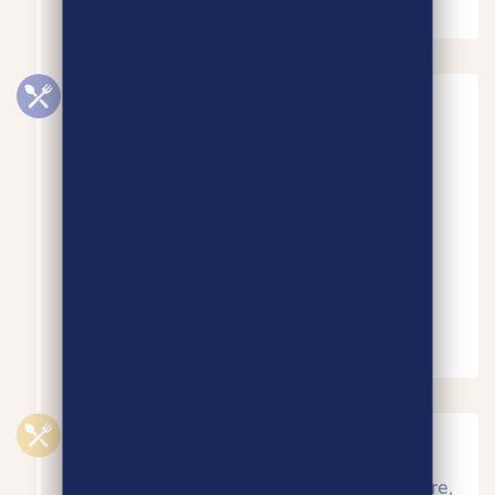
2020
Lancement des filières :
– Légumineuses cuites bio (lentilles,
haricot coco, pois chiche, flageolet)
– Orge-malt-bière bio
– Légumes (ail, oignon, échalote)
– Miel
2020
Lancement des filières :
– Fruits (Nectarine, Abricot, Cerise, Poire,