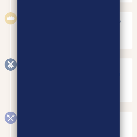
Le cap de 100 boulangeries partenaires
d’Agri-Éthique est franchi.
JANVIER 2014
Lancement de la filière blé noir-farine-
galette avec un nouveau partenaire :
le
fabricant industriel Crêperie Jarnoux.
JANVIER 2016
Lancement du partenariat avec
la
Boulangère
sur sa gamme de
viennoiserie.