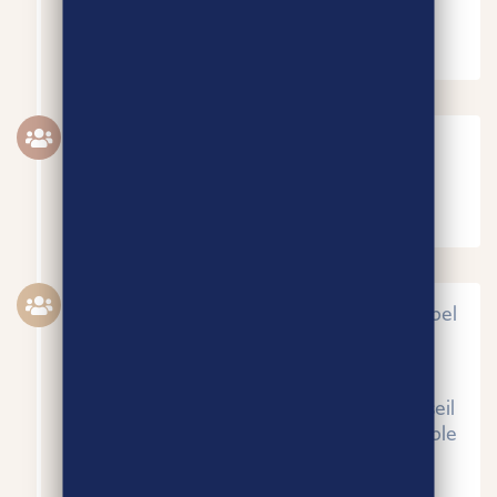
bio.
JUIN 2018
Agri-Éthique adhère au collectif
Commerce Equitable France.
SEPTEMBRE 2018
Février 2020: 1ère participation d’un label
de commerce équitable au Salon de
l’Agriculture.
Agri-Éthique devient membre du Conseil
d’Administration de Commerce Equitable
France.