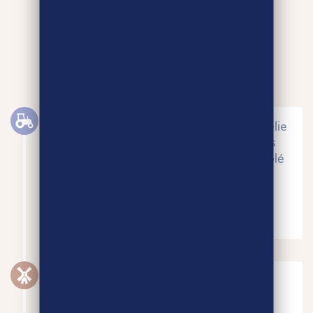
HISTORIQUE
Lancement d’un contrat durable, qui relie
la
coopérative CAVAC
à certains de ses
agriculteurs. Il propose un prix fixe du blé
sur une durée de 3 ans sur un volume
déterminé.
JUIN 2012
Naissance d’Agri-Ethique
Ce nouveau contrat va plus loin en