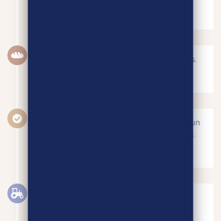
AVRIL 2016
Nous comptabilisons 500 boulangeries.
DÉCEMBRE 2016
Mise en place du plan de contrôle par un
organisme tiers indépendant :
Certipaq.
JANVIER 2017
1000 agriculteurs sont désormais
partenaires.