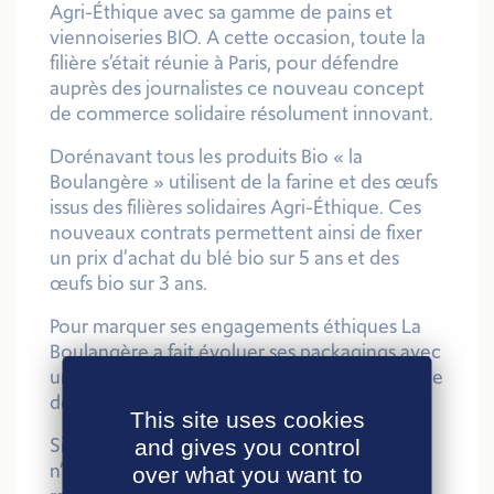
Agri-Éthique avec sa gamme de pains et
viennoiseries BIO. A cette occasion, toute la
filière s’était réunie à Paris, pour défendre
auprès des journalistes ce nouveau concept
de commerce solidaire résolument innovant.
Dorénavant tous les produits Bio « la
Boulangère » utilisent de la farine et des œufs
issus des filières solidaires Agri-Éthique. Ces
nouveaux contrats permettent ainsi de fixer
un prix d’achat du blé bio sur 5 ans et des
œufs bio sur 3 ans.
Pour marquer ses engagements éthiques La
Boulangère a fait évoluer ses packagings avec
un nouveau logo la boulangère et la présence
de notre logo Agri-Éthique France !
This site uses cookies
Si vous souhaitez consommer solidaire,
and gives you control
n’attendez plus et rendez-vous dans votre
over what you want to