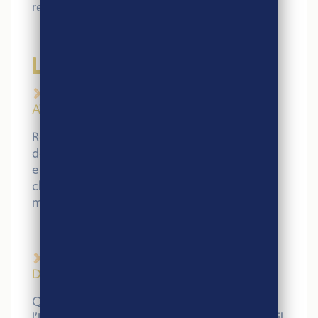
responsable !
LUNDI 23
FÉVRIER
9h-19h – DÉGUSTATION SAVOUREUSE
AVEC NOTRE PARTENAIRE BLINI
Rendez-vous sur le stand Agri-Éthique pour
découvrir les produits BLINI, partenaire
engagé du label sur les filières blé et pois
chiche. Une expérience gustative à ne pas
manquer !
11h-12h – CONFÉRENCE : ON VOUS EN
DIT PLUS SUR LE MERCOSUR
Quels impacts l’accord commercial entre
l’Union européenne et le Mercosur pourrait-il