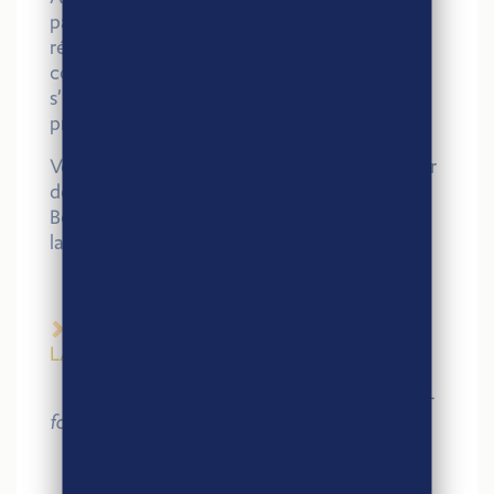
pains au lait, baguettes viennoises… De quoi
régaler vos papilles tout en découvrant
comment le commerce équitable français
s’invite au quotidien pour soutenir les
producteurs locaux.
Vous pourrez également tenter de remporter
des paniers garnis et des goodies La
Boulangère en jouant à notre jeu : la roue de
la chance digitale.
13h-14h – TABLE RONDE : TOUS LES
LAITS NE SE VALENT PAS !
– Fabrice HEGRON
et
Damien BARIL,
co-
fondateurs du collectif – De nous à vous
– Marie AOUSTIN,
Carbone Farmers