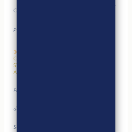
– Yoann RAVARD et Guillaume QUILHET,
Coopérative U
– Chef Damien,
restaurateur &
personnalité influente
15h-16h – CONFÉRENCE DE PRESSE : LA
CANTINE SCOLAIRE, UN LEVIER
STRATÉGIQUE DE SOUVERAINETÉ
ALIMENTAIRE
– Pierre
BIDAULT,
Directeur commercial
France – Bonduelle Food Service
– Pascal FRANCE
,
Directeur du
développement commercial – Sysco France
– Yann NIEUL
,
Directeur – Andros Food
Service France