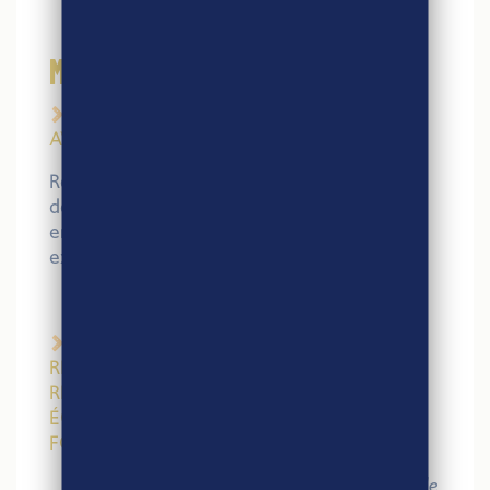
MERCREDI 25
FÉVRIER
9h-14h – DÉGUSTATION SAVOUREUSE
AVEC NOTRE PARTENAIRE LABEYRIE
Rendez-vous sur le stand Agri-Éthique pour
découvrir les produits Labeyrie, partenaire
engagé du label sur la filière canard. Une
expérience gustative à ne pas manquer !
15h30-16h30 – TABLE RONDE –
RÉPONDRE AUX ENJEUX DE LA
RESTAURATION AVEC LE COMMERCE
ÉQUITABLE FRANCAIS ET BONDUELLE
FOOD SERVICE
– Anne-Marie GERYL
,
Directrice Générale