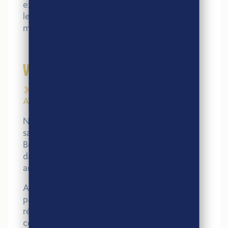
exploitations agricoles françaises. Comment
les actes d’achat peuvent-ils soutenir un
modèle agricole plus juste ?
VENDREDI 27
FÉVRIER
9h-19h – DÉGUSTATION GOURMANDE
AVEC LA BOULANGÈRE
Nous avons le plaisir de vous inviter à
savourer un moment gourmand avec La
Boulangère, partenaire historique engagé
dans le label Agri-Éthique depuis plus de 13
ans.
Au menu : brioches nature ou aux pépites,
pains au lait, baguettes viennoises… De quoi
régaler vos papilles tout en découvrant
comment le commerce équitable français