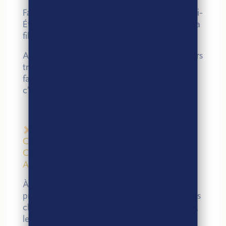
Faites une pause gourmande sur le stand Agri-
Éthique avec Brets, partenaire engagé dans la
filière pomme de terre !
Au menu : Une multitude de chips aux saveurs
traditionnelles et innovantes à savourer ! Se
faire plaisir tout en pensant aux agriculteurs,
c’est pas beau ça ?
10h-11h – CONFÉRENCE : LE
CONSOMMATEUR A-T-IL LE POUVOIR DE
CHANGER LA DONNE POUR LES
AGRICULTEURS ?
À travers cette conférence, nous vous
proposons d’explorer l’influence réelle de nos
choix de consommation sur la rémunération,
les conditions de travail et la pérennité des