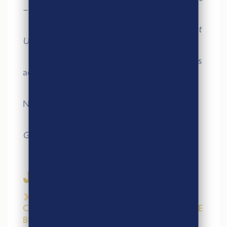
– Bonduelle France
– David BRIAND
,
CHU Poitiers – Président
UDIHR
– Jean-Philippe THEVENET,
Directeur des
achats – Sodexo France.​​
– Christophe VIEILLARD​,
Directeur agro
Nord Picardie​ – Bonduelle
– Ludovic BRINDEJONC
,
Directeur
Général – Agri-Éthique
JEUDI 26
FÉVRIER
9h-19h – DÉGUSTATION
CROUSTILLANTE AVEC NOTRE PARTENAIRE
BRETS