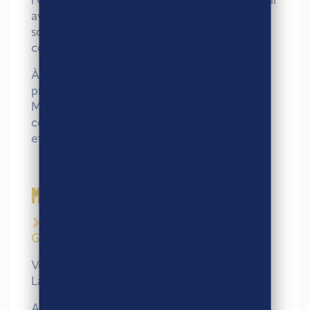
avoir sur nos filières agricoles, notre
souveraineté alimentaire ou encore la
concurrence internationale ?
À travers cette conférence, nous vous
proposons de décrypter les enjeux clés du
Mercosur : opportunités, risques,
conséquences pour les producteurs français
et perspectives pour l’avenir.
MARDI 24
FÉVRIER
9h-12h30 – PETIT-DÉJEUNER
GOURMAND AVEC LA BOULANGÈRE
Venez savourer un moment gourmand avec
La Boulangère !
Au menu : brioches nature ou aux pépites,