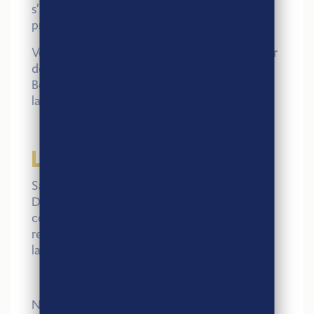
s’invite au quotidien pour soutenir les
producteurs locaux.
Vous pourrez également tenter de remporter
des paniers garnis et des goodies La
Boulangère en jouant à notre jeu : la roue de
la chance digitale.
LE GRAND QUIZ INTERACTIF
Sans oublier notre
Grand Quiz interactif
!
Durant tout le salon, venez tester vos
connaissances sur notre stand et tentez de
remporter un panier garni de produits
labellisés Agri-Éthique 😋
Nous avons hâte de partager ces moments