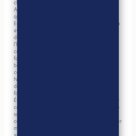
clients.
Au-delà des certifications déjà obtenues en
qualité à travers l’IFS, en RSE grâce à Bio
Entreprise Durable nous voulions continuer à
avancer sur les démarches en faveur du
développement durable et les certifier. À
l’heure des discours flous et ambigus de
certains sur leurs relations avec leurs
fournisseurs, nous avons voulu certifier nos
bonnes pratiques qui sont celles d’une bio
cohérente, exigeante et durable.
Nous étions déjà engagés depuis 4 ans sur
des achats en pluriannuels avec nos
fournisseurs historiques de blés bio et Agri-
Éthique nous permet de garantir l’éthique sur
ces achats. Aujourd’hui, avec ce label apposé
sur nos produits, nous affirmons et
communiquons sur notre volonté de travailler
main dans la main et en toute transparence
avec les producteurs. Nous assurons aux