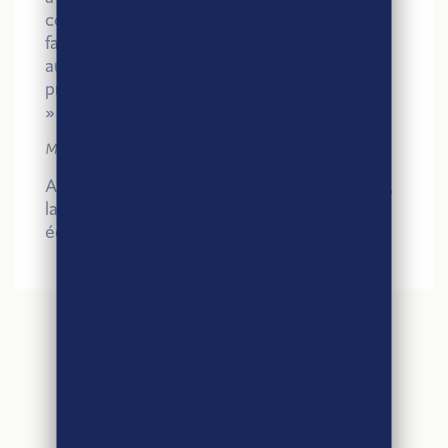
consommateurs l’origine et la qualité de nos
farines biologiques et garantissons entre
autres une juste rémunération de nos
producteurs grâce à un contrat fixé sur 3 ans.
»
Marc Barré, directeur Biofournil
A découvrir dans votre supermarché préféré,
la gamme Biofournil certifié commerce
équitable Agri-Éthique.
ARTICLES
SIMILAIRES