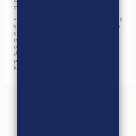
marché de Cérèsia (51)
« Nous sommes un groupe coopératif agricole
et viticole et c’est dans ce partage des valeurs
communes que nous avons souhaité adhérer
au label Agri-Éthique. Proposer à nos
agriculteurs d’intégrer une nouvelle
démarche, celle du commerce équitable, fait
partie de notre logique de développement
local.
«
ARTICLES
SIMILAIRES