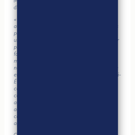
Matthieu Tartar, Directeur Général
d’Artésienne de Minoterie (62)
« La démarche Agri-Éthique nous permet
avant tout de cibler des exploitations pilotées
par des jeunes et qui ont besoin de sécuriser
une partie de leur revenu dans le temps et sur
plusieurs années. On a cette responsabilité, il
faut que nous les aidions. En tant que
meunerie familiale, nous avons besoin d’eux,
nous avons besoin de cette agriculture locale
et à taille humaine ! Aujourd’hui, grâce à Agri-
Éthique, nous permettons également aux
consommateurs de faire le choix de
consommer de manière responsable. En
achetant des produits Agri-Éthique, ils
agissent pour l’environnement dans les
campagnes et dans la préservation d’une
agriculture traditionnelle.»
Christophe Alindré, Directeur des mises en