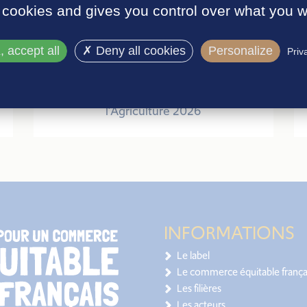
 cookies and gives you control over what you w
 accept all
Deny all cookies
Personalize
Priv
27 mars 2026
Retour sur le Salon International de
l’Agriculture 2026
INFORMATIONS
Le label
Le commerce équitable frança
Les filières
Les acteurs