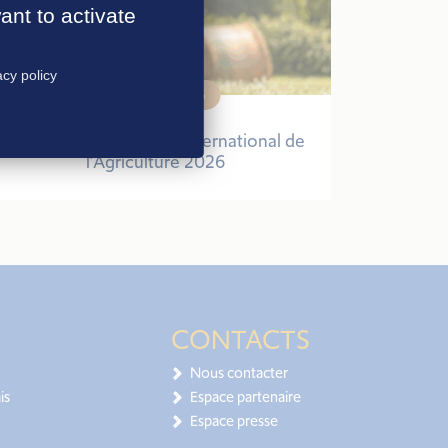
ant to activate
acy policy
30 janvier 2026
Agri-Éthique au Salon International de
l’Agriculture 2026
CONTACTS
Nous contacter
is
Espace partenaire
Espace presse