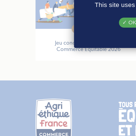
This site uses
OK,
27 avril 2026
Jeu concours – Quinzaine du
Commerce Equitable 2026