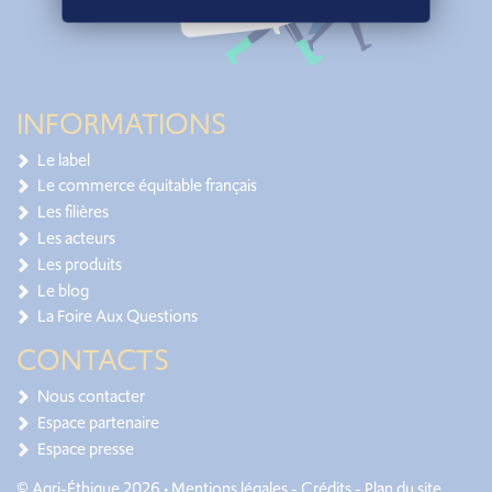
INFORMATIONS
Le label
Le commerce équitable français
Les filières
Les acteurs
Les produits
Le blog
La Foire Aux Questions
CONTACTS
Nous contacter
Espace partenaire
Espace presse
© Agri-Éthique 2026 •
Mentions légales
-
Crédits
-
Plan du site