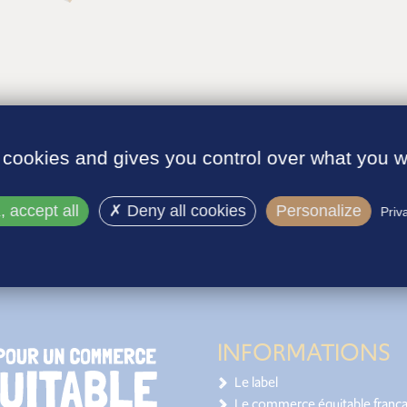
 cookies and gives you control over what you w
TS ?
 accept all
Deny all cookies
Personalize
Priv
INFORMATIONS
Le label
Le commerce équitable frança