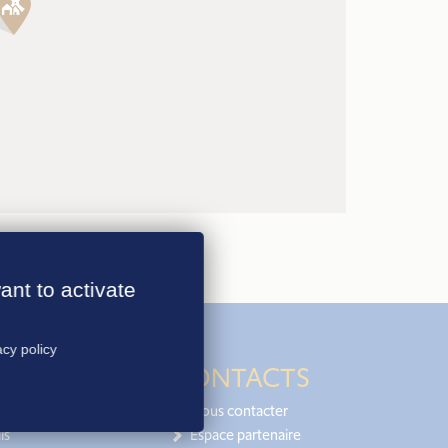
ant to activate
acy policy
CONTACTS
Nous contacter
is
Espace partenaire