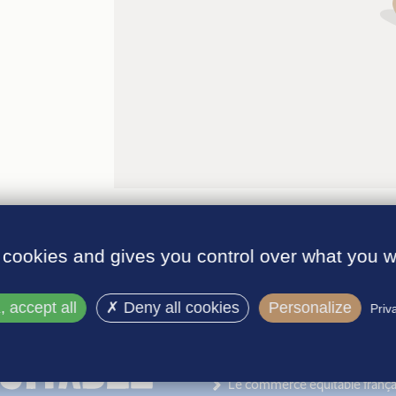
 cookies and gives you control over what you w
 accept all
Deny all cookies
Personalize
Priv
INFORMATIONS
Le label
Le commerce équitable frança