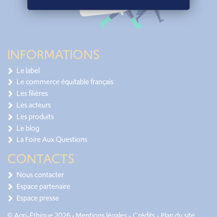
INFORMATIONS
Le label
Le commerce équitable français
Les filières
Les acteurs
Les produits
Le blog
La Foire Aux Questions
CONTACTS
Nous contacter
Espace partenaire
Espace presse
© Agri-Éthique 2026 •
Mentions légales
-
Crédits
-
Plan du site