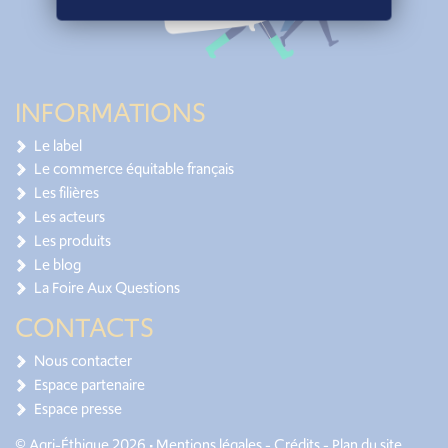
INFORMATIONS
Le label
Le commerce équitable français
Les filières
Les acteurs
Les produits
Le blog
La Foire Aux Questions
CONTACTS
Nous contacter
Espace partenaire
Espace presse
© Agri-Éthique 2026 •
Mentions légales
-
Crédits
-
Plan du site