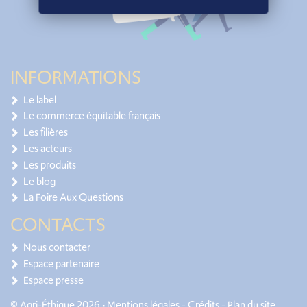
INFORMATIONS
Le label
Le commerce équitable français
Les filières
Les acteurs
Les produits
Le blog
La Foire Aux Questions
CONTACTS
Nous contacter
Espace partenaire
Espace presse
© Agri-Éthique 2026 •
Mentions légales
-
Crédits
-
Plan du site