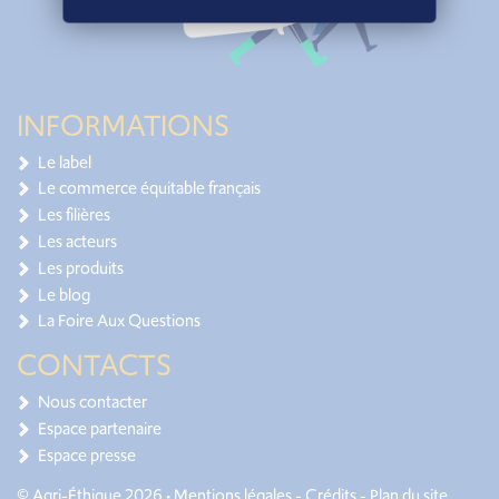
INFORMATIONS
Le label
Le commerce équitable français
Les filières
Les acteurs
Les produits
Le blog
La Foire Aux Questions
CONTACTS
Nous contacter
Espace partenaire
Espace presse
© Agri-Éthique 2026 •
Mentions légales
-
Crédits
-
Plan du site