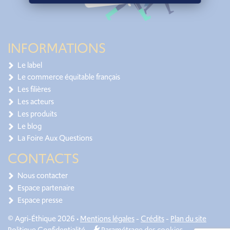
INFORMATIONS
Le label
Le commerce équitable français
Les filières
Les acteurs
Les produits
Le blog
La Foire Aux Questions
CONTACTS
Nous contacter
Espace partenaire
Espace presse
© Agri-Éthique 2026 •
Mentions légales
-
Crédits
-
Plan du site
Politique Confidentialité
-
Paramétrage des cookies