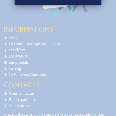
INFORMATIONS
Le label
Le commerce équitable français
Les filières
Les acteurs
Les produits
Le blog
La Foire Aux Questions
CONTACTS
Nous contacter
Espace partenaire
Espace presse
© Agri-Éthique 2026 •
Mentions légales
-
Crédits
-
Plan du site