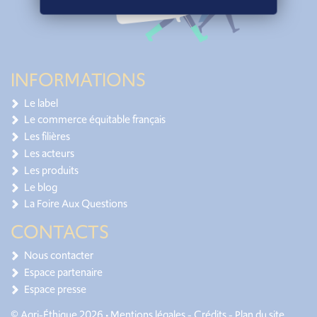
INFORMATIONS
Le label
Le commerce équitable français
Les filières
Les acteurs
Les produits
Le blog
La Foire Aux Questions
CONTACTS
Nous contacter
Espace partenaire
Espace presse
© Agri-Éthique 2026 •
Mentions légales
-
Crédits
-
Plan du site