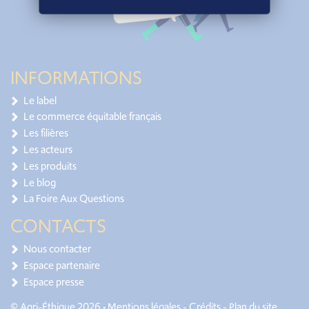
INFORMATIONS
Le label
Le commerce équitable français
Les filières
Les acteurs
Les produits
Le blog
La Foire Aux Questions
CONTACTS
Nous contacter
Espace partenaire
Espace presse
© Agri-Éthique 2026 •
Mentions légales
-
Crédits
-
Plan du site