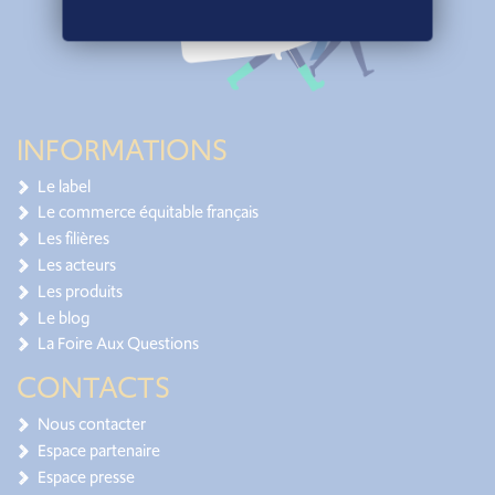
INFORMATIONS
Le label
Le commerce équitable français
Les filières
Les acteurs
Les produits
Le blog
La Foire Aux Questions
CONTACTS
Nous contacter
Espace partenaire
Espace presse