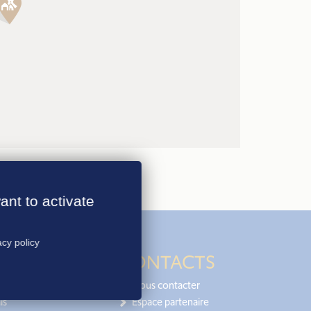
ant to activate
acy policy
CONTACTS
Nous contacter
is
Espace partenaire