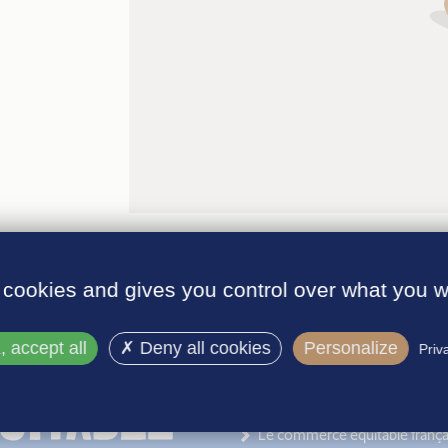
 cookies and gives you control over what you w
 accept all
Deny all cookies
Personalize
Priv
INFORMATIONS
Le label
Le commerce équitable frança