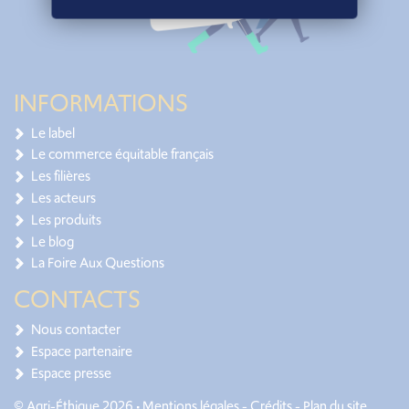
INFORMATIONS
Le label
Le commerce équitable français
Les filières
Les acteurs
Les produits
Le blog
La Foire Aux Questions
CONTACTS
Nous contacter
Espace partenaire
Espace presse
© Agri-Éthique 2026 •
Mentions légales
-
Crédits
-
Plan du site