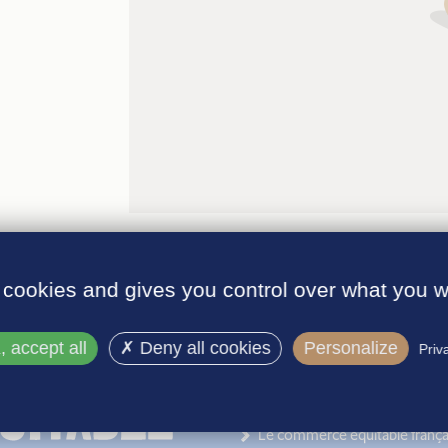
 cookies and gives you control over what you w
 accept all
Deny all cookies
Personalize
Priv
INFORMATIONS
Le label
Le commerce équitable frança