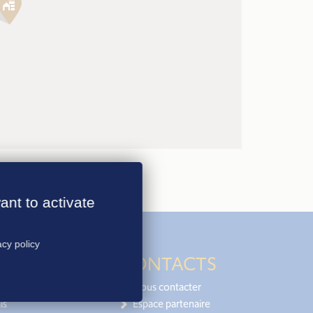
ant to activate
acy policy
CONTACTS
Nous contacter
is
Espace partenaire