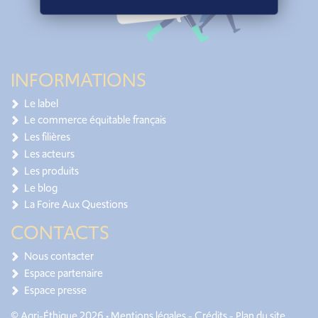
INFORMATIONS
Le label
Le commerce équitable français
Les filières
Les acteurs
Les produits
Le blog
La Foire Aux Questions
CONTACTS
Nous contacter
Espace partenaire
Espace presse
© Agri-Éthique 2026 •
Mentions légales
-
Crédits
-
Plan du site