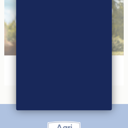
30 janvier 2026
Agri-Éthique au Salon International de
l’Agriculture 2026