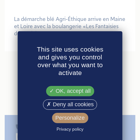
La démarche blé Agri-Éthique arrive en Maine
et Loire avec la boulangerie «Les Fantaisies
des 3 Rivières»
, mars 2014
This site uses cookies
and gives you control
over what you want to
activate
ARTICLES
SIMILAIRES
OK, accept all
Deny all cookies
Personalize
Privacy policy