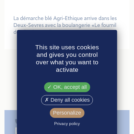
La démarche blé Agri-Ethique arrive dans les
Deux-Sevres avec la boulangerie «Le fournil
de Vicaria»
, avril 2014
This site uses cookies
and gives you control
over what you want to
activate
ARTICLES
SIMILAIRES
OK, accept all
Deny all cookies
Personalize
Privacy policy