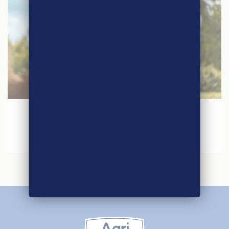
30 janvier 2026
Agri-Éthique au Salon International de
l’Agriculture 2026