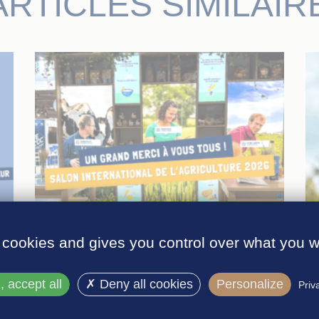
ARTICLES SIMILAIR
 cookies and gives you control over what you w
27 mars 2026
 accept all
Deny all cookies
Personalize
Priv
Retour sur le Salon International de
l’Agriculture 2026