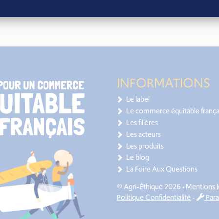
INFORMATIONS
Le label
Le commerce équitable frança
Les filières
Les acteurs
Les produits
Le blog
La Foire Aux Questions
© Agri-Éthique 2026 •
Mentions l
Politique Confidentialité
-
Para