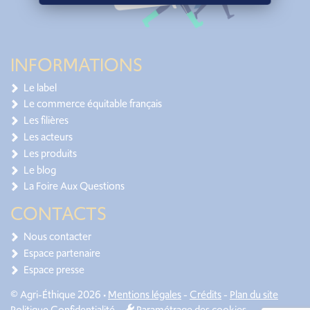
INFORMATIONS
Le label
Le commerce équitable français
Les filières
Les acteurs
Les produits
Le blog
La Foire Aux Questions
CONTACTS
Nous contacter
Espace partenaire
Espace presse
© Agri-Éthique 2026 •
Mentions légales
-
Crédits
-
Plan du site
Politique Confidentialité
-
Paramétrage des cookies