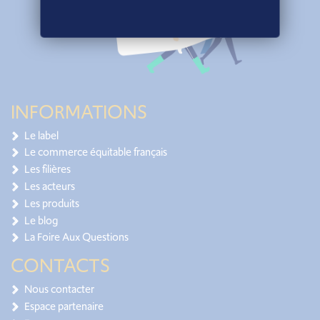
INFORMATIONS
Le label
Le commerce équitable français
Les filières
Les acteurs
Les produits
Le blog
La Foire Aux Questions
CONTACTS
Nous contacter
Espace partenaire