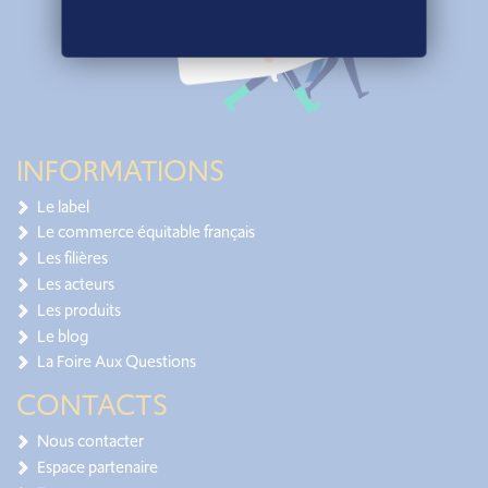
INFORMATIONS
Le label
Le commerce équitable français
Les filières
Les acteurs
Les produits
Le blog
La Foire Aux Questions
CONTACTS
Nous contacter
Espace partenaire