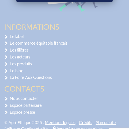
INFORMATIONS
Le label
Le commerce équitable français
Les filières
Les acteurs
Les produits
Le blog
La Foire Aux Questions
CONTACTS
Nous contacter
Espace partenaire
Espace presse
© Agri-Éthique 2026 •
Mentions légales
-
Crédits
-
Plan du site
Politique Confidentialité
-
Paramétrage des cookies