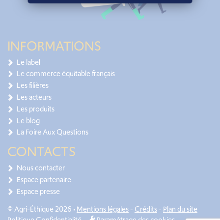
INFORMATIONS
Le label
Le commerce équitable français
Les filières
Les acteurs
Les produits
Le blog
La Foire Aux Questions
CONTACTS
Nous contacter
Espace partenaire
Espace presse
© Agri-Éthique 2026 •
Mentions légales
-
Crédits
-
Plan du site
Politique Confidentialité
-
Paramétrage des cookies