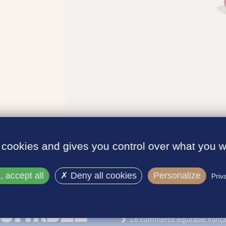
 cookies and gives you control over what you w
 accept all
Deny all cookies
Personalize
Priv
INFORMATIONS
Le label
Le commerce équitable frança