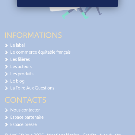
INFORMATIONS
Le label
Le commerce équitable français
Les filières
Les acteurs
Les produits
Le blog
La Foire Aux Questions
CONTACTS
Nous contacter
Espace partenaire
Espace presse