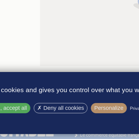
 cookies and gives you control over what you w
 accept all
Deny all cookies
Personalize
Priv
INFORMATIONS
Le label
Le commerce équitable frança