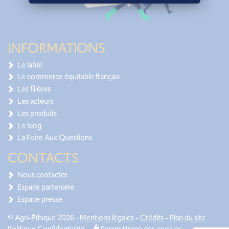
INFORMATIONS
Le label
Le commerce équitable français
Les filières
Les acteurs
Les produits
Le blog
La Foire Aux Questions
CONTACTS
Nous contacter
Espace partenaire
Espace presse
© Agri-Éthique 2026 •
Mentions légales
-
Crédits
-
Plan du site
Politique Confidentialité
-
Paramétrage des cookies