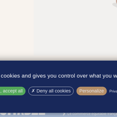
 cookies and gives you control over what you w
 accept all
Deny all cookies
Personalize
Priv
INFORMATIONS
Le label
Le commerce équitable frança