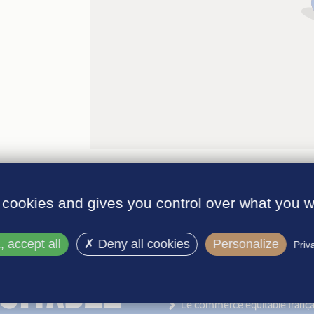
 cookies and gives you control over what you w
 accept all
Deny all cookies
Personalize
Priv
INFORMATIONS
Le label
Le commerce équitable frança