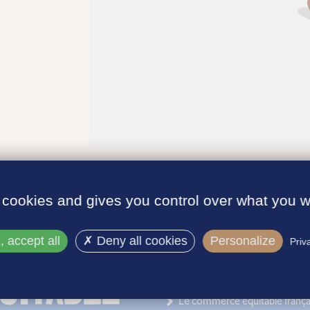
 cookies and gives you control over what you w
 accept all
Deny all cookies
Personalize
Priv
INFORMATIONS
Le label
Le commerce équitable frança