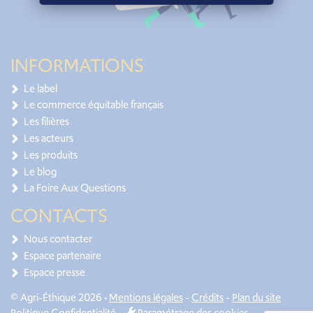
INFORMATIONS
Le label
Le commerce équitable français
Les filières
Les acteurs
Les produits
Le blog
La Foire Aux Questions
CONTACTS
Nous contacter
Espace partenaire
Espace presse
© Agri-Éthique 2026 •
Mentions légales
-
Crédits
-
Plan du site
Politique Confidentialité
-
Paramétrage des cookies