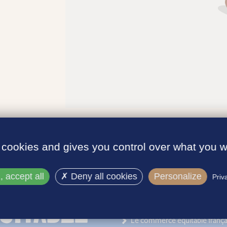
 cookies and gives you control over what you w
 accept all
Deny all cookies
Personalize
Priv
INFORMATIONS
Le label
Le commerce équitable frança