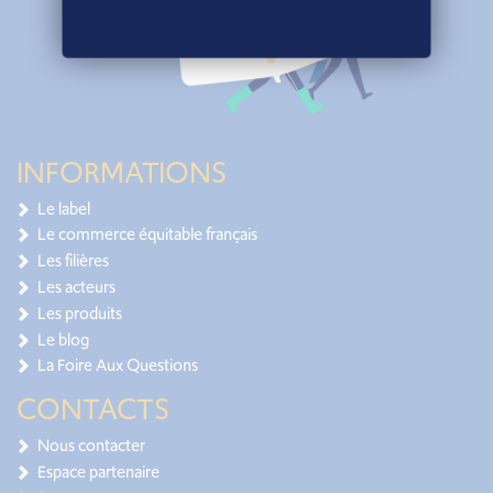
INFORMATIONS
Le label
Le commerce équitable français
Les filières
Les acteurs
Les produits
Le blog
La Foire Aux Questions
CONTACTS
Nous contacter
Espace partenaire