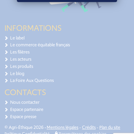
INFORMATIONS
Le label
Le commerce équitable français
Les filières
Les acteurs
Les produits
Le blog
La Foire Aux Questions
CONTACTS
Nous contacter
Espace partenaire
Espace presse
© Agri-Éthique 2026 •
Mentions légales
-
Crédits
-
Plan du site
Politique Confidentialité
-
Paramétrage des cookies