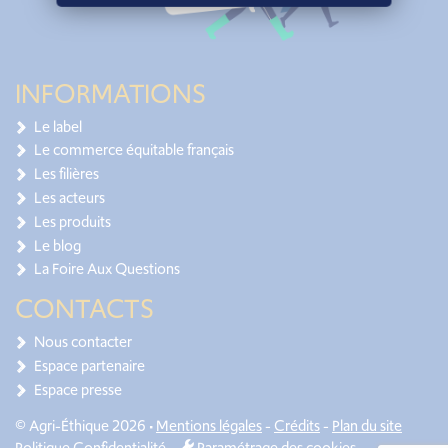
INFORMATIONS
Le label
Le commerce équitable français
Les filières
Les acteurs
Les produits
Le blog
La Foire Aux Questions
CONTACTS
Nous contacter
Espace partenaire
Espace presse
© Agri-Éthique 2026 •
Mentions légales
-
Crédits
-
Plan du site
Politique Confidentialité
-
Paramétrage des cookies