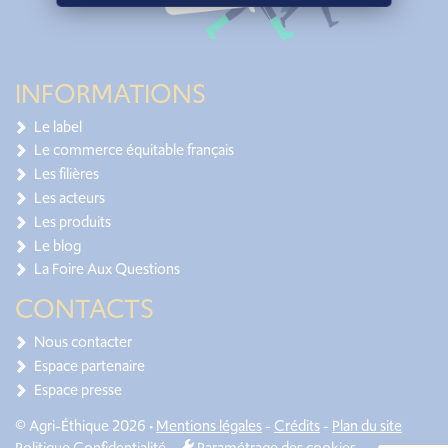
INFORMATIONS
Le label
Le commerce équitable français
Les filières
Les acteurs
Les produits
Le blog
La Foire Aux Questions
CONTACTS
Nous contacter
Espace partenaire
Espace presse
© Agri-Éthique 2026 •
Mentions légales
-
Crédits
-
Plan du site
Politique Confidentialité
-
Paramétrage des cookies