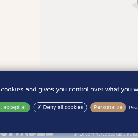
 cookies and gives you control over what you w
 accept all
Deny all cookies
Personalize
Priv
INFORMATIONS
Le label
Le commerce équitable frança