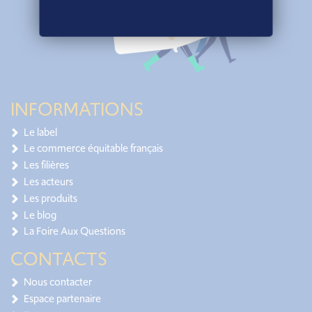
INFORMATIONS
Le label
Le commerce équitable français
Les filières
Les acteurs
Les produits
Le blog
La Foire Aux Questions
CONTACTS
Nous contacter
Espace partenaire