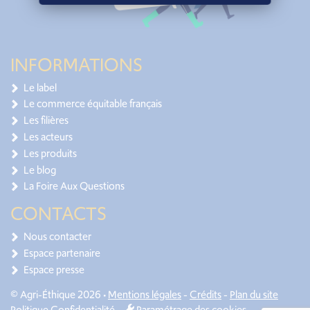
INFORMATIONS
Le label
Le commerce équitable français
Les filières
Les acteurs
Les produits
Le blog
La Foire Aux Questions
CONTACTS
Nous contacter
Espace partenaire
Espace presse
© Agri-Éthique 2026 •
Mentions légales
-
Crédits
-
Plan du site
Politique Confidentialité
-
Paramétrage des cookies